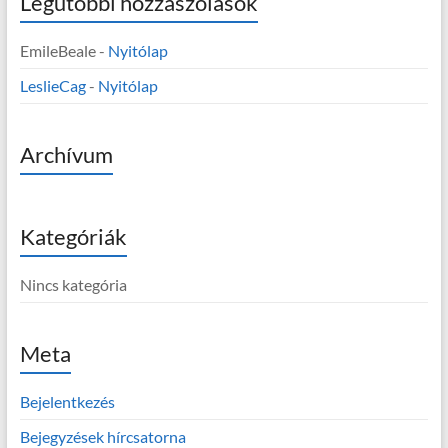
Legutóbbi hozzászólások
EmileBeale
-
Nyitólap
LeslieCag
-
Nyitólap
Archívum
Kategóriák
Nincs kategória
Meta
Bejelentkezés
Bejegyzések hírcsatorna