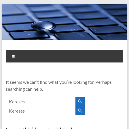
Skip
to
content
Számviteli szabályzatok
Pénzkezelési szabályzat
Menu
It seems we can’t find what you’re looking for. Perhaps
searching can help.